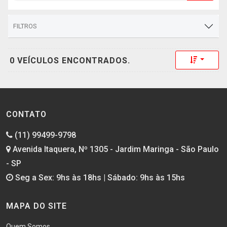
FILTROS
Toggle 
0 VEÍCULOS ENCONTRADOS.
CONTATO
(11) 99499-9798
Avenida Itaquera, Nº 1305 - Jardim Maringa - São Paulo
- SP
Seg a Sex: 9hs às 18hs | Sábado: 9hs às 15hs
MAPA DO SITE
Quem Somos