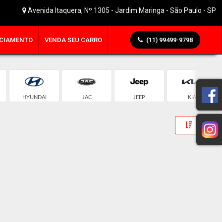
Avenida Itaquera, Nº 1305 - Jardim Maringa - São Paulo - SP
CIAMENTO
VENDA SEU CARRO
(11) 99499-9798
HYUNDAI
JAC
JEEP
KIA
Toggle 