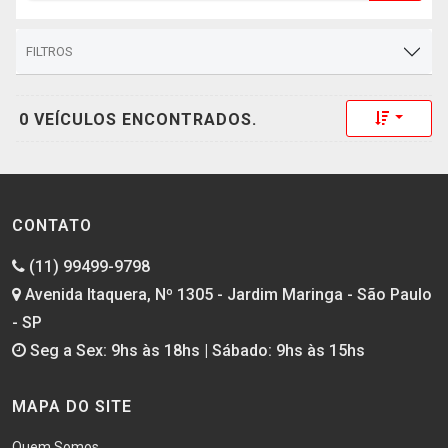
FILTROS
Toggle 
0 VEÍCULOS ENCONTRADOS.
CONTATO
(11) 99499-9798
Avenida Itaquera, Nº 1305 - Jardim Maringa - São Paulo
- SP
Seg a Sex: 9hs às 18hs | Sábado: 9hs às 15hs
MAPA DO SITE
Quem Somos