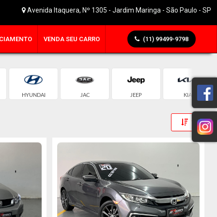
Avenida Itaquera, Nº 1305 - Jardim Maringa - São Paulo - SP
CIAMENTO
VENDA SEU CARRO
(11) 99499-9798
HYUNDAI
JAC
JEEP
KIA
Toggle 