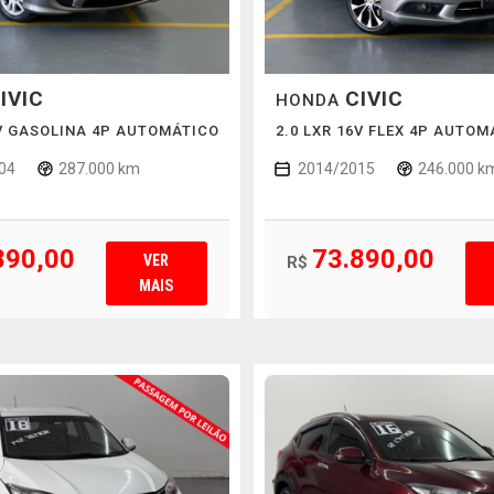
IVIC
CIVIC
HONDA
6V GASOLINA 4P AUTOMÁTICO
2.0 LXR 16V FLEX 4P AUTOM
04
287.000 km
2014/2015
246.000 k
890,00
73.890,00
VER
R$
MAIS