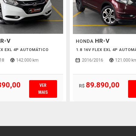
R-V
HR-V
HONDA
LEX EXL 4P AUTOMÁTICO
1.8 16V FLEX EXL 4P AUTOM
18
142.000 km
2016/2016
121.000 k
890,00
89.890,00
VER
R$
MAIS