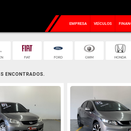
EMPRESA
VEÍCULOS
FINAN
EN
FIAT
FORD
GWM
HONDA
OS ENCONTRADOS.